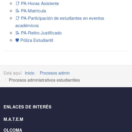
📑 PA-Horas Asistente
📝 PA-Matrícula
📑 PA-Participación de estudiantes en eventos
académicos
📝 PA-Retiro Justificado
🛡️ Póliza Estudiantil
Está aquí:
Inicio
Procesos admin
Procesos administrativos estudiantiles
ENLACES DE INTERÉS
M.A.T.E.M
OLCOMA