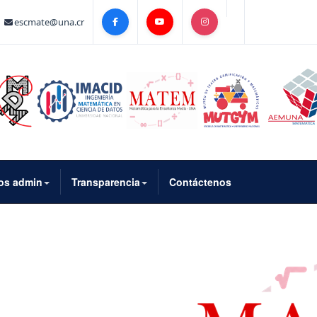
escmate@una.cr
os admin
Transparencia
Contáctenos