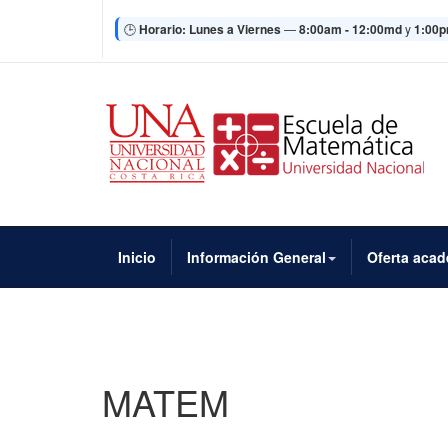
🕒
Horario:
Lunes a Viernes
—
8:00am - 12:00md
y
1:00p
Inicio
Información General
Oferta aca
MATEM