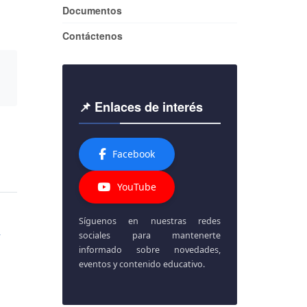
Documentos
Contáctenos
📌 Enlaces de interés
Facebook
YouTube
Síguenos en nuestras redes
sociales para mantenerte
r
informado sobre novedades,
eventos y contenido educativo.
Matrícula ordinaria 2026